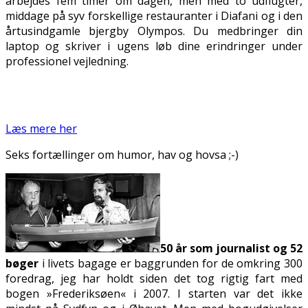
arbejdes fem timer om dagen, men med to udflugter,
middage på syv forskellige restauranter i Diafani og i den
årtusindgamle bjergby Olympos. Du medbringer din
laptop og skriver i ugens løb dine erindringer under
professionel vejledning.
Læs mere her
Seks fortællinger om humor, hav og hovsa ;-)
50
år som journalist og 52
bøger
i livets bagage er baggrunden for de omkring 300
foredrag, jeg har holdt siden det tog rigtig fart med
bogen »Frederiksøen« i 2007. I starten var det ikke