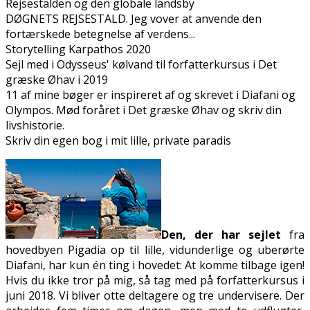
Rejsestalden og den globale landsby
DØGNETS REJSESTALD. Jeg vover at anvende den
fortærskede betegnelse af verdens...
Storytelling Karpathos 2020
Sejl med i Odysseus' kølvand til forfatterkursus i Det
græske Øhav i 2019
11 af mine bøger er inspireret af og skrevet i Diafani og
Olympos. Mød foråret i Det græske Øhav og skriv din
livshistorie.
Skriv din egen bog i mit lille, private paradis
Den, der har sejlet
fra
hovedbyen Pigadia op til lille, vidunderlige og uberørte
Diafani, har kun én ting i hovedet: At komme tilbage igen!
Hvis du ikke tror på mig, så tag med på forfatterkursus i
juni 2018. Vi bliver otte deltagere og tre undervisere. Der