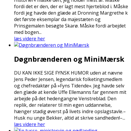
Historier« måske den, jeg holder mest af. Måske
fordi det er den, der er lagt mest hjerteblod i. Måske
fordi jeg havde den glæde at Dronning Margrethe fik
det første eksemplar da majestæten og
Prinsgemalen besøgte Skarø. Måske fordi arbejdet
med bogen...
læs videre her
Døgnbrænderen og MiniMærsk
DU KAN IKKE SIGE FYNSK HUMOR uden at nævne
Jens Peder Jensen, legendarisk folketingsmedlem
og chefredaktør på »Fyns Tidende«. Jeg havde selv
den glæde at kende Uffe Ellemanns far gennem mit
arbejde på det hedengangne Venstreblad. Den
replik, der relaterer til min egen uddannelse,
hænger stadig øverst på livets indre opslagstavle.–
Husk nu unge Bekker, altid at skrive sandheden!–...
læs videre her