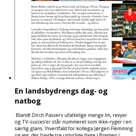
En landsbydrengs dag- og
natbog
Blandt Dirch Passers ufattelige mange film, revyer
og TV-succes’er står nummeret som ikke-ryger i en
særlig glans. Ihvertfald for kollega Jørgen Flemming
og jeg, der havde tre ustyrlige dage i Bremen i