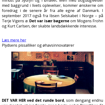
mindst på Sydfyn og i Øhavet. Men med bogudgivelser
med baggrund i livets oplevelser, kommer ønskerne om
foredrag i de senere år fra alle egne af Danmark. I
september 2017 også fra Ibsen Selskabet i Norge – på
Terje Vigens ø.
Det var især bøgerne
om Mogens Frohn
og Kurt Carlsen, der skabte landsdækkende interesse.
Læs mere her
Plydsens pissalliker og øhavsinnovatører
DET VAR HER ved det runde bord
, som dengang endnu