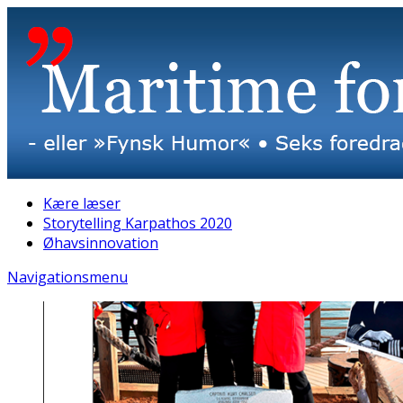
Kære læser
Storytelling Karpathos 2020
Øhavsinnovation
Navigationsmenu