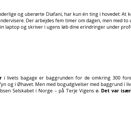
dunderlige og uberørte Diafani, har kun én ting i hovedet: At
re undervisere. Der arbejdes fem timer om dagen, men med to u
 laptop og skriver i ugens løb dine erindringer under profe
r
i livets bagage er baggrunden for de omkring 300 fored
Sydfyn og i Øhavet. Men med bogudgivelser med baggrund i l
Ibsen Selskabet i Norge – på Terje Vigens ø.
Det var isæ