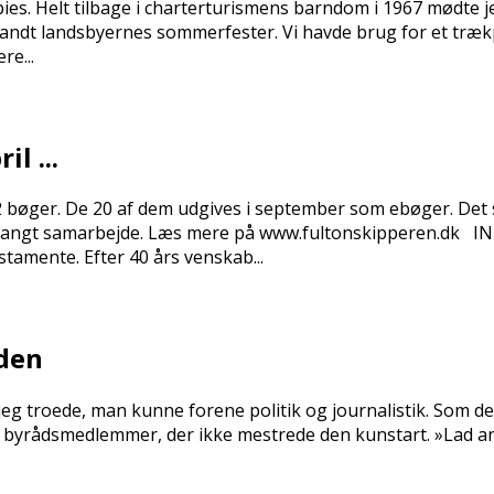
ies. Helt tilbage i charterturismens barndom i 1967 mødte 
ndt landsbyernes sommerfester. Vi havde brug for et trækp
re...
l ...
 22 bøger. De 20 af dem udgives i september som ebøger. De
 livslangt samarbejde. Læs mere på www.fultonskipperen.
tamente. Efter 40 års venskab...
rden
g troede, man kunne forene politik og journalistik. Som det 
te byrådsmedlemmer, der ikke mestrede den kunstart. »Lad an