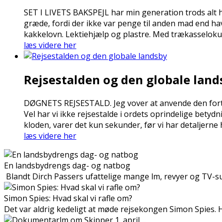
SET I LIVETS BAKSPEJL har min generation trods alt ha
græde, fordi der ikke var penge til anden mad end h
kakkelovn. Lektiehjælp og plastre. Med trækasselokum
læs videre her
Rejsestalden og den globale land
DØGNETS REJSESTALD. Jeg vover at anvende den fortær
Vel har vi ikke rejsestalde i ordets oprindelige betyd
kloden, varer det kun sekunder, før vi har detaljerne 
læs videre her
En landsbydrengs dag- og natbog
Blandt Dirch Passers ufattelige mange film, revyer og TV-suc
Simon Spies: Hvad skal vi rafle om?
Det var aldrig kedeligt at møde rejsekongen Simon Spies. Hel