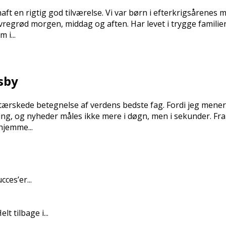
ft en rigtig god tilværelse. Vi var børn i efterkrigsårenes 
avregrød morgen, middag og aften. Har levet i trygge famil
 i...
sby
skede betegnelse af verdens bedste fag. Fordi jeg mener, d
ning, og nyheder måles ikke mere i døgn, men i sekunder. Fra 
hjemme...
ces’er...
t tilbage i...