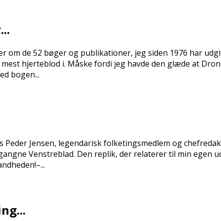
..
om de 52 bøger og publikationer, jeg siden 1976 har udgiv
gt mest hjerteblod i. Måske fordi jeg havde den glæde at Dr
ed bogen...
eder Jensen, legendarisk folketingsmedlem og chefredaktø
ngne Venstreblad. Den replik, der relaterer til min egen u
andheden!–...
ng...