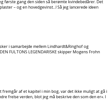
jeg første gang den siden så berømte kvindebedårer. Det
laster – og en hovedgevinst…! Så jeg lancerede ideen
t sker i samarbejde mellem Lindhardt&Ringhof og
dk INDEN FULTONS LEGENDARISKE skipper Mogens Frohn
fremgår af et kapitel i min bog, var det ikke muligt at gå i
dre frelse verden, blot jeg må beskrive den som den er«. I