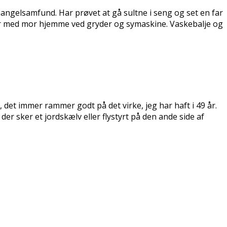
mangelsamfund. Har prøvet at gå sultne i seng og set en far
ier med mor hjemme ved gryder og symaskine. Vaskebalje og
et immer rammer godt på det virke, jeg har haft i 49 år.
der sker et jordskælv eller flystyrt på den ande side af