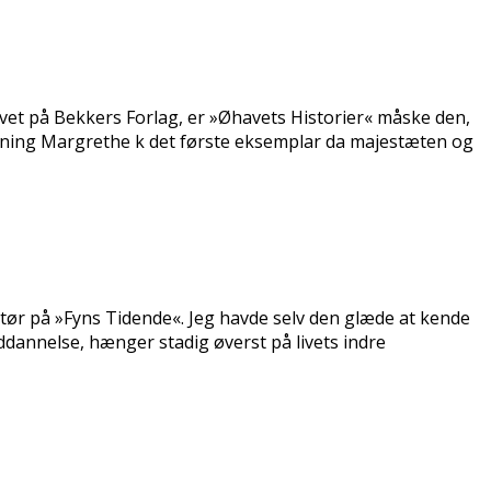
et på Bekkers Forlag, er »Øhavets Historier« måske den,
onning Margrethe fik det første eksemplar da majestæten og
r på »Fyns Tidende«. Jeg havde selv den glæde at kende
ddannelse, hænger stadig øverst på livets indre