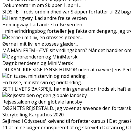
Dokumentarfilm om Skipper 1. april ...
SIDSTE: Trods ordblindhed var Skipper forfatter til 22 bøge
Hemingway: Lad andre frelse verden
I min erindringsbog fortæller jeg fakta om dengang, jeg tr
Øerne i mit liv, en øtosses glæder...
MÅ MAN FREMHÆVE sit yndlingsbarn? Når det handler om d
Døgnbrænderen og MiniMærsk
DU KAN IKKE SIGE FYNSK HUMOR uden at nævne Jens Peder 
En tusse, ministervin og nødlanding...
SET I LIVETS BAKSPEJL har min generation trods alt haft en 
Rejsestalden og den globale landsby
DØGNETS REJSESTALD. Jeg vover at anvende den fortærsked
Storytelling Karpathos 2020
Sejl med i Odysseus' kølvand til forfatterkursus i Det græs
11 af mine bøger er inspireret af og skrevet i Diafani og O