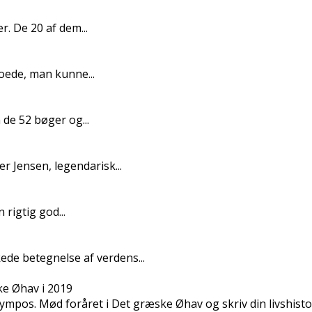
r. De 20 af dem...
oede, man kunne...
e 52 bøger og...
Jensen, legendarisk...
rigtig god...
e betegnelse af verdens...
ke Øhav i 2019
lympos. Mød foråret i Det græske Øhav og skriv din livshisto