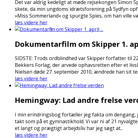
Det var aldrig kedeligt at møde rejsekongen Simon Sp
skete, da min ungdoms idrætsforening på Sydfyn opfa
»Miss Sommerland« og spurgte Spies, om han ville væ
læs videre her
Dokumentarfilm om Skipper 1. apri
SIDSTE: Trods ordblindhed var Skipper forfatter til
Bekkers Forlag, der arvede ophavsretten efter et
Nielsen døde 27. september 2010, ændrede han sit tes
læs videre her
Hemingway: Lad andre frelse ve
I min erindringsbog fortæller jeg fakta om dengang, je
takt som på et gymnastikhold. Vi var ni af 21 nyvalg
et langt og prægtigt arbejdsliv har jeg søgt at...
læs videre her