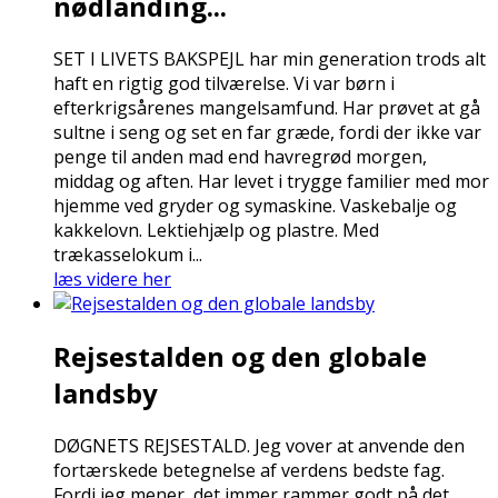
nødlanding...
SET I LIVETS BAKSPEJL har min generation trods alt
haft en rigtig god tilværelse. Vi var børn i
efterkrigsårenes mangelsamfund. Har prøvet at gå
sultne i seng og set en far græde, fordi der ikke var
penge til anden mad end havregrød morgen,
middag og aften. Har levet i trygge familier med mor
hjemme ved gryder og symaskine. Vaskebalje og
kakkelovn. Lektiehjælp og plastre. Med
trækasselokum i...
læs videre her
Rejsestalden og den globale
landsby
DØGNETS REJSESTALD. Jeg vover at anvende den
fortærskede betegnelse af verdens bedste fag.
Fordi jeg mener, det immer rammer godt på det