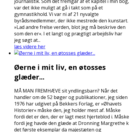
journalistik. Som det fremgår af et kapitel i min bog,
var det ikke muligt at gå i takt som på et
gymnastikhold. Vi var ni af 21 nyvalgte
byrådsmedlemmer, der ikke mestrede den kunstart.
»Lad andre frelse verden, blot jeg må beskrive den
som den er«. I et langt og prægtigt arbejdsliv har
jeg søgt at...
læs videre her
Øerne i mit liv, en øtosses
glæder...
MÅ MAN FREMHÆVE sit yndlingsbarn? Når det
handler om de 52 bøger og publikationer, jeg siden
1976 har udgivet på Bekkers Forlag, er »Øhavets
Historier« måske den, jeg holder mest af. Måske
fordi det er den, der er lagt mest hjerteblod i. Måske
fordi jeg havde den glæde at Dronning Margrethe fik
det første eksemplar da majestæten og