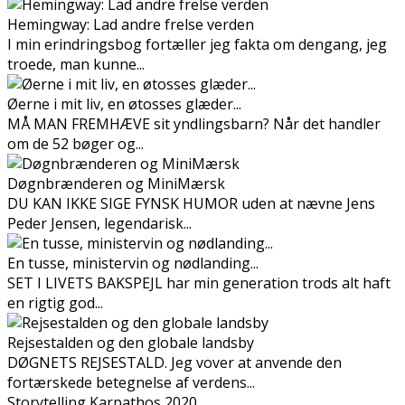
Hemingway: Lad andre frelse verden
I min erindringsbog fortæller jeg fakta om dengang, jeg
troede, man kunne...
Øerne i mit liv, en øtosses glæder...
MÅ MAN FREMHÆVE sit yndlingsbarn? Når det handler
om de 52 bøger og...
Døgnbrænderen og MiniMærsk
DU KAN IKKE SIGE FYNSK HUMOR uden at nævne Jens
Peder Jensen, legendarisk...
En tusse, ministervin og nødlanding...
SET I LIVETS BAKSPEJL har min generation trods alt haft
en rigtig god...
Rejsestalden og den globale landsby
DØGNETS REJSESTALD. Jeg vover at anvende den
fortærskede betegnelse af verdens...
Storytelling Karpathos 2020