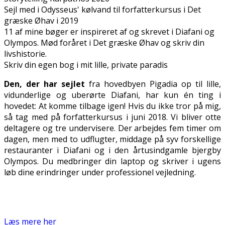
Sejl med i Odysseus' kølvand til forfatterkursus i Det
græske Øhav i 2019
11 af mine bøger er inspireret af og skrevet i Diafani og
Olympos. Mød foråret i Det græske Øhav og skriv din
livshistorie.
Skriv din egen bog i mit lille, private paradis
Den, der har sejlet
fra hovedbyen Pigadia op til lille,
vidunderlige og uberørte Diafani, har kun én ting i
hovedet: At komme tilbage igen! Hvis du ikke tror på mig,
så tag med på forfatterkursus i juni 2018. Vi bliver otte
deltagere og tre undervisere. Der arbejdes fem timer om
dagen, men med to udflugter, middage på syv forskellige
restauranter i Diafani og i den årtusindgamle bjergby
Olympos. Du medbringer din laptop og skriver i ugens
løb dine erindringer under professionel vejledning.
Læs mere her