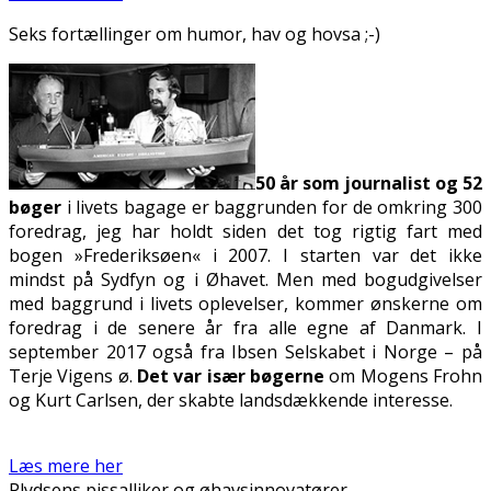
Seks fortællinger om humor, hav og hovsa ;-)
50
år som journalist og 52
bøger
i livets bagage er baggrunden for de omkring 300
foredrag, jeg har holdt siden det tog rigtig fart med
bogen »Frederiksøen« i 2007. I starten var det ikke
mindst på Sydfyn og i Øhavet. Men med bogudgivelser
med baggrund i livets oplevelser, kommer ønskerne om
foredrag i de senere år fra alle egne af Danmark. I
september 2017 også fra Ibsen Selskabet i Norge – på
Terje Vigens ø.
Det var især bøgerne
om Mogens Frohn
og Kurt Carlsen, der skabte landsdækkende interesse.
Læs mere her
Plydsens pissalliker og øhavsinnovatører