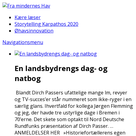
Kære læser
Storytelling Karpathos 2020
Øhavsinnovation
Navigationsmenu
En landsbydrengs dag- og
natbog
Blandt Dirch Passers ufattelige mange film, revyer
og TV-succes’er står nummeret som ikke-ryger i en
særlig glans. Ihvertfald for kollega Jørgen Flemming
og jeg, der havde tre ustyrlige dage i Bremen i
70’erne. Det skete som optakt til Nord Deutsche
Rundfunks præsentation af Dirch Passer. …
ANMELDELSER HER »Historiefortællerens egen