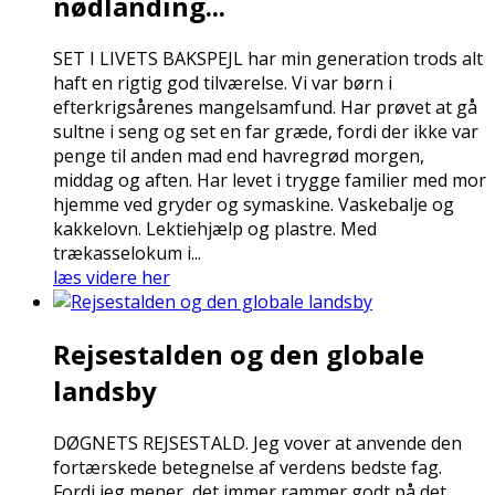
nødlanding...
SET I LIVETS BAKSPEJL har min generation trods alt
haft en rigtig god tilværelse. Vi var børn i
efterkrigsårenes mangelsamfund. Har prøvet at gå
sultne i seng og set en far græde, fordi der ikke var
penge til anden mad end havregrød morgen,
middag og aften. Har levet i trygge familier med mor
hjemme ved gryder og symaskine. Vaskebalje og
kakkelovn. Lektiehjælp og plastre. Med
trækasselokum i...
læs videre her
Rejsestalden og den globale
landsby
DØGNETS REJSESTALD. Jeg vover at anvende den
fortærskede betegnelse af verdens bedste fag.
Fordi jeg mener, det immer rammer godt på det