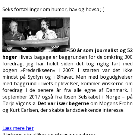
Seks fortællinger om humor, hav og hovsa ;-)
50
år som journalist og 52
bøger
i livets bagage er baggrunden for de omkring 300
foredrag, jeg har holdt siden det tog rigtig fart med
bogen »Frederiksøen« i 2007. I starten var det ikke
mindst på Sydfyn og i Øhavet. Men med bogudgivelser
med baggrund i livets oplevelser, kommer ønskerne om
foredrag i de senere år fra alle egne af Danmark. I
september 2017 også fra Ibsen Selskabet i Norge – på
Terje Vigens ø.
Det var især bøgerne
om Mogens Frohn
og Kurt Carlsen, der skabte landsdækkende interesse.
Læs mere her
Plydsens pissalliker og øhavsinnovatører