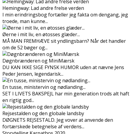
Hemingway: Lad andre frelse verden
I min erindringsbog fortæller jeg fakta om dengang, jeg
troede, man kunne...
Øerne i mit liv, en øtosses glæder...
MÅ MAN FREMHÆVE sit yndlingsbarn? Når det handler
om de 52 bøger og...
Døgnbrænderen og MiniMærsk
DU KAN IKKE SIGE FYNSK HUMOR uden at nævne Jens
Peder Jensen, legendarisk...
En tusse, ministervin og nødlanding...
SET I LIVETS BAKSPEJL har min generation trods alt haft
en rigtig god...
Rejsestalden og den globale landsby
DØGNETS REJSESTALD. Jeg vover at anvende den
fortærskede betegnelse af verdens...
Storytelling Karpathos 2020