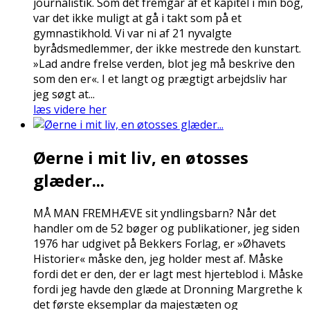
journalistik. Som det fremgår af et kapitel i min bog,
var det ikke muligt at gå i takt som på et
gymnastikhold. Vi var ni af 21 nyvalgte
byrådsmedlemmer, der ikke mestrede den kunstart.
»Lad andre frelse verden, blot jeg må beskrive den
som den er«. I et langt og prægtigt arbejdsliv har
jeg søgt at...
læs videre her
Øerne i mit liv, en øtosses
glæder...
MÅ MAN FREMHÆVE sit yndlingsbarn? Når det
handler om de 52 bøger og publikationer, jeg siden
1976 har udgivet på Bekkers Forlag, er »Øhavets
Historier« måske den, jeg holder mest af. Måske
fordi det er den, der er lagt mest hjerteblod i. Måske
fordi jeg havde den glæde at Dronning Margrethe fik
det første eksemplar da majestæten og