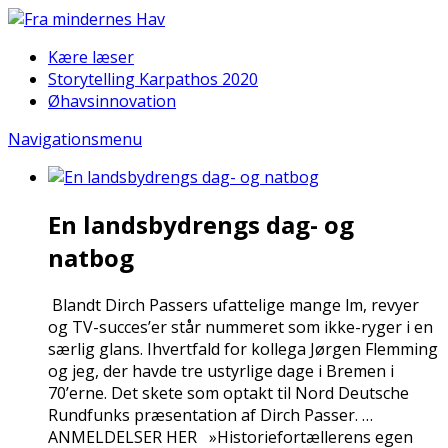
Kære læser
Storytelling Karpathos 2020
Øhavsinnovation
Navigationsmenu
En landsbydrengs dag- og
natbog
Blandt Dirch Passers ufattelige mange film, revyer
og TV-succes’er står nummeret som ikke-ryger i en
særlig glans. Ihvertfald for kollega Jørgen Flemming
og jeg, der havde tre ustyrlige dage i Bremen i
70’erne. Det skete som optakt til Nord Deutsche
Rundfunks præsentation af Dirch Passer. …
ANMELDELSER HER »Historiefortællerens egen