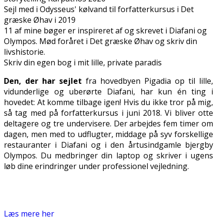
Sejl med i Odysseus' kølvand til forfatterkursus i Det
græske Øhav i 2019
11 af mine bøger er inspireret af og skrevet i Diafani og
Olympos. Mød foråret i Det græske Øhav og skriv din
livshistorie.
Skriv din egen bog i mit lille, private paradis
Den, der har sejlet
fra hovedbyen Pigadia op til lille,
vidunderlige og uberørte Diafani, har kun én ting i
hovedet: At komme tilbage igen! Hvis du ikke tror på mig,
så tag med på forfatterkursus i juni 2018. Vi bliver otte
deltagere og tre undervisere. Der arbejdes fem timer om
dagen, men med to udflugter, middage på syv forskellige
restauranter i Diafani og i den årtusindgamle bjergby
Olympos. Du medbringer din laptop og skriver i ugens
løb dine erindringer under professionel vejledning.
Læs mere her